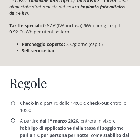
Le nostre
colonnine ABB (tipo C), da 6 kWh / 11 kWh,
sono
alimentate direttamente dal nostro
impianto
fotovoltaico
da 14 kW
.
Tariffe speciali:
0,67 € (IVA inclusa) /kWh per gli ospiti |
0,92 €/kWh per utenti esterni.
Parcheggio coperto:
8 €/giorno (ospiti)
Self-service bar
Regole
Check-in
a partire dalle 14:00 e
check-out
entro le
10:00
A partire
dal 1° marzo 2026
, entrerà in vigore
l’
obbligo di applicazione della tassa di soggiorno
pari a 1 € per persona per notte
, come
stabilito dal