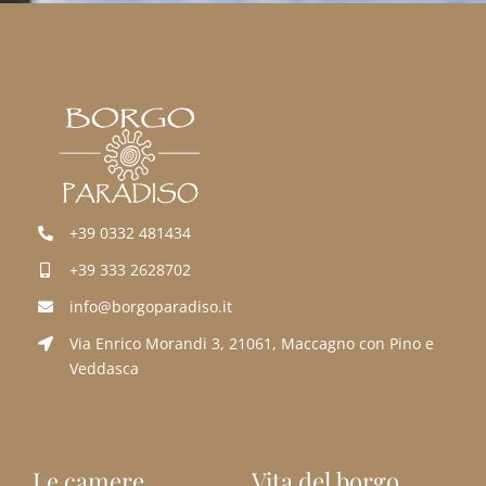
+39 0332 481434
+39 333 2628702
info@borgoparadiso.it
Via Enrico Morandi 3, 21061, Maccagno con Pino e
Veddasca
Le camere
Vita del borgo